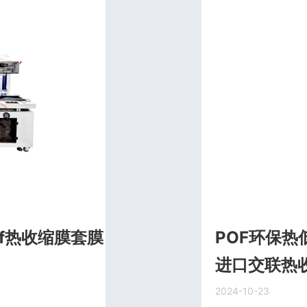
f热收缩膜套膜
POF环保热
进口交联热
2024-10-23