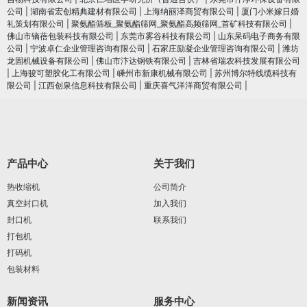
公司
|
湖南省宏创精典建材有限公司
|
上海纳丽泽商贸有限公司
|
厦门小米嫁日婚
礼策划有限公司
|
聚氨酯筛板_聚氨酯筛网_聚氨酯高频筛网_首矿科技有限公司
|
佛山市镝蓓包装科技有限公司
|
东莞市雾谷科技有限公司
|
山东呆码电子商务有限
公司
|
宁波卓仁企业管理咨询有限公司
|
石家庄励凝企业管理咨询有限公司
|
潍坊
龙固机械设备有限公司
|
佛山市汴达钢铁有限公司
|
吉林省瑞农科技发展有限公司
|
上海骏可塑胶化工有限公司
|
嵊州市新康机械有限公司
|
苏州博尔特线缆科技有
限公司
|
江西创泉信息科技有限公司
|
重庆喜气洋洋商贸有限公司
|
产品中心
关于我们
热收缩机
公司简介
真空封口机
加入我们
封口机
联系我们
打包机
打码机
包装材料
新闻资讯
服务中心