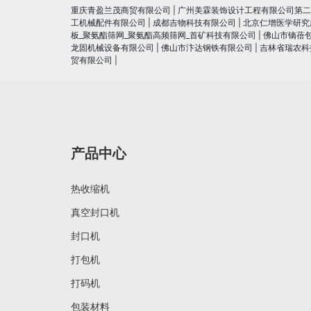
重庆青盈兰茂商贸有限公司
|
广州美霖装饰设计工程有限公司第二
工机械配件有限公司
|
成都吉物科技有限公司
|
北京仁增医学研究
板_聚氨酯筛网_聚氨酯高频筛网_首矿科技有限公司
|
佛山市镝蓓
龙固机械设备有限公司
|
佛山市汴达钢铁有限公司
|
吉林省瑞农科
贸有限公司
|
产品中心
热收缩机
真空封口机
封口机
打包机
打码机
包装材料